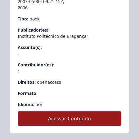
2007-05-30T09:21:15Z
;
2006
;
Tipo:
book
Publicador(es):
Instituto Politécnico de Bragança
;
Assunto(s):
;
Contribuidor(es):
;
Direitos:
openaccess
Formato:
Idioma:
por
Acessar Conteúdo